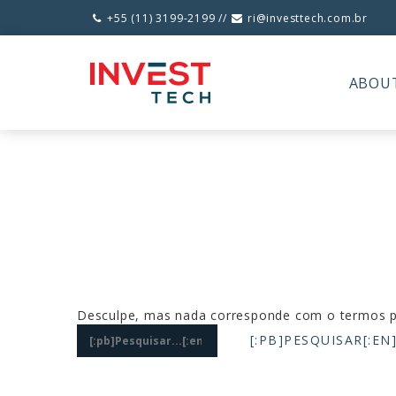
Skip
+55 (11) 3199-2199 //
ri@investtech.com.br


to
content
ABOU
Desculpe, mas nada corresponde com o termos pr